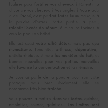
l’utiliser pour
? Ralentir la
fortifier
vos cheveux
chute de vos cheveux ? Vos ongles ? Votre ado
a de
, c’est parfait faites lui un masque à
l’acné
la poudre d’orties. L’ortie purifie la peau,
, élimine les toxines. A
ralentit l’excès de sébum
vous la peau de bébé
Elle est aussi
, mais pas que
votre allié détox
, tendinite, arthrose,
,
rhumatisme
dépurative
antidiarrhéique, stimule
, et
les montées de lait
bonnes nouvelles pour vos petites merveilles
elle
et la mémoire.
favorise la concentration
Je vous ai parlé de la poudre pour son côté
pratique mais bien évidement elle se
consomme très bien
.
fraîche
Vous pouvez la mettre dans vos
, quiches,
tartes
omelettes, soupes, galettes…
Les limites sont