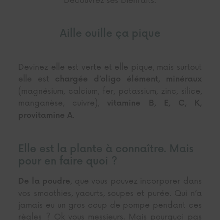
Découvrez ses bienfaits.
Aille ouille ça pique
Devinez elle est verte et elle pique, mais surtout
elle est
chargée d’oligo élément, minéraux
(magnésium, calcium, fer, potassium, zinc, silice,
manganèse, cuivre),
vitamine B, E, C, K,
.
provitamine A
Elle est la plante à connaître. Mais
pour en faire quoi ?
, que vous pouvez incorporer dans
De la poudre
vos smoothies, yaourts, soupes et purée. Qui n’a
jamais eu un gros coup de pompe pendant ces
règles ? Ok vous messieurs. Mais pourquoi pas