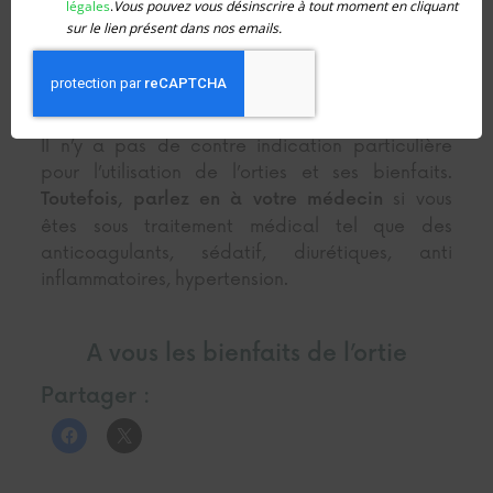
vous
légales
.
Vous pouvez vous désinscrire à tout moment en cliquant
Récoltez
(3 à 4 feuilles en
les têtes d’orties
inscrire
sur le lien présent dans nos emails.
partant du haut), faites les
et un coup
sécher
de
. Votre poudre est prête, stockez là
blender
dans un bocal.
Il n’y a pas de contre indication particulière
pour l’utilisation de l’orties et ses bienfaits.
si vous
Toutefois, parlez en à votre médecin
êtes sous traitement médical tel que des
anticoagulants, sédatif, diurétiques, anti
inflammatoires, hypertension.
A vous les bienfaits de l’ortie
Partager :