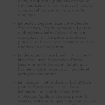
d’eau, y déposer 4 poignées de feuilles
fraîches. Laisser infuser à couvert jusqu’à
complet refroidissement et à vous les
glogloglo.
: déposer dans votre blender
Le pesto
50g d’orties, 25g de parmesan, 1 gousse
d’ail, pignons, huile d’olive, sel, poivre,
appuyez sur on. Ce pesto trouvera sa
place aussi bien sur des croûtons pour vos
apéros que sur vos pâtes.
: faire bouillir 10 minutes 1
La décoction
litre d’eau avec 2 poignées d’orties.
Laisser refroidir à couvert. Idéale pour
l’acnée, imbiber votre coton lavable et
nettoyer votre visage.
:
mettre dans un bol, 2CS de
Le masque
poudre d’ortie avec un peu d’eau,
mélanger jusqu’à obtenir une pâte
onctueuse. Appliquer. Laissez poser 15
minutes. A utiliser tel quel mais vous pouvez