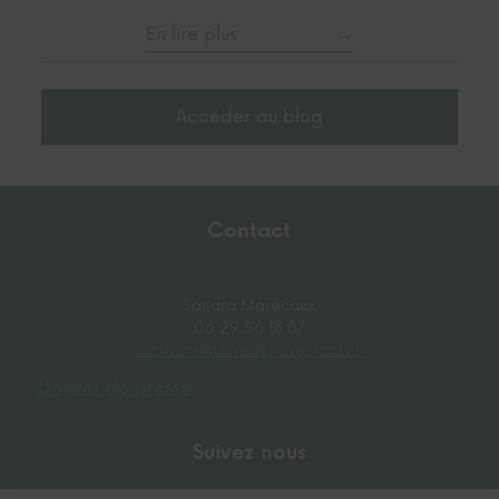
En lire plus
Accéder au blog
Contact
Sandra Marécaux
06 29 56 18 87
contact@laterredenosenfants.fr
Dossier de presse
Suivez nous