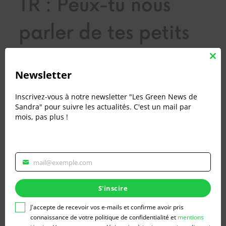
TR : Peux-tu nous
parler de tes petits
bonheurs ?
Clos
this
Newsletter
mod
Inscrivez-vous à notre newsletter "Les Green News de
Marcher pieds nus dans la forêt.
Sandra" pour suivre les actualités. C'est un mail par
mois, pas plus !
TR : Ce que tu as fait
mail@exemple.com
Veuillez
renseigner
de plus fou dans la
votre
S'inscire
adresse
vie ?
email
J'accepte de recevoir vos e-mails et confirme avoir pris
pour
connaissance de votre politique de confidentialité et
mentions