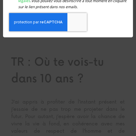
vous
légales
.
Vous pouvez vous désinscrire à tout moment en cliquant
inscrire
sur le lien présent dans nos emails.
Stopper une carrière toute tracée en gestion et
marketing pour repartir de zéro et ouvrir cette
épicerie en accord avec mes valeurs.
TR : Où te vois-tu
dans 10 ans ?
J’ai appris à profiter de l’instant présent et
j’essaie de ne pas trop me projeter dans le
futur. Pour autant, j’espère avoir la chance de
vivre la vie à fond, en cohérence avec mes
valeurs de respect de l’homme et de