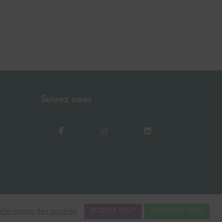
Suivez nous
r
éférences des cookies
REJETER TOUT
ACCEPTER TOUT
CGU
CGV
Mentions légales