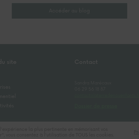
Accéder au blog
du site
Contact
Sandra Marécaux
rises
06 29 56 18 87
contact@laterredenosenfants.f
mentiel
tivités
Dossier de presse
r l'expérience la plus pertinente en mémorisant vos
Pr
par
Sainte-Beuve Jean-Baptiste
", vous consentez à l'utilisation de TOUS les cookies.