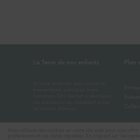
La Terre de nos enfants
Plan 
En toute simplicité, avec naturel et
Entrep
bienveillance, participez à nos
formations Zéro Déchet et découvrez
Événe
nos prestations qui s’adaptent à tous
Collec
les instants d’une vie.
Nous utilisons des cookies sur notre site web pour vous offri
© 2026 La Terre de nos enfants
Site réalisé 
préférences et vos visites répétées. En cliquant sur "Accepter