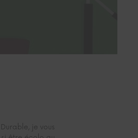
Durable, je vous
 si être écolo au