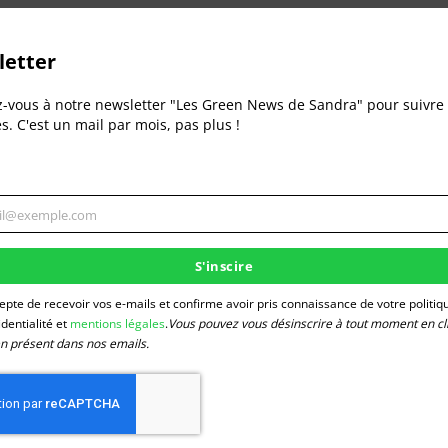
etter
z-vous à notre newsletter "Les Green News de Sandra" pour suivre 
és. C'est un mail par mois, pas plus !
il@exemple.com
gner
S'inscire
e
cepte de recevoir vos e-mails et confirme avoir pris connaissance de votre politiq
identialité et
mentions légales
.
Vous pouvez vous désinscrire à tout moment en cl
Défi : J’adopte une gourde
Rencontre av
ien présent dans nos emails.
15 avril 2021
d’une épiceri
e en
Dans "Défis écologiques"
1 octobre 20
Dans "Les bon