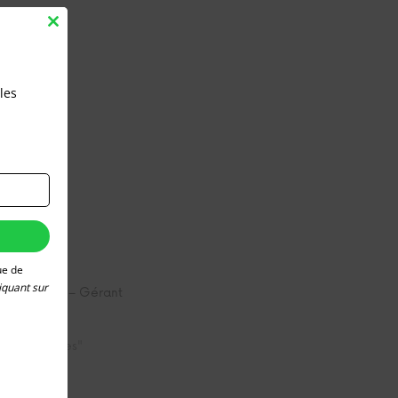
Close
this
module
les
ue de
iquant sur
ec Maurice – Gérant
e vrac
20
nes adresses"