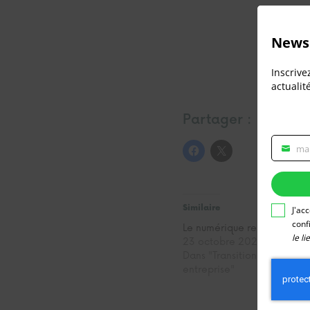
Newsl
Inscrive
actualit
Partager :
ma
Veuillez
rensei
votre
adress
email
Similaire
J'ac
pour
conf
Le numérique responsable
vous
le l
23 octobre 2020
inscrire
Dans "Transition écologiqu
entreprise"