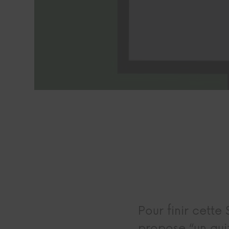
Pour finir cett
propose “un quiz