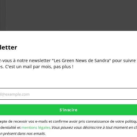
Déchet
etter
z-vous à notre newsletter "Les Green News de Sandra" pour suivre 
és. C'est un mail par mois, pas plus !
il@exemple.com
gner
S'inscire
e
cepte de recevoir vos e-mails et confirme avoir pris connaissance de votre politiq
identialité et
mentions légales
.
Vous pouvez vous désinscrire à tout moment en cl
ien présent dans nos emails.