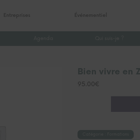
Entreprises
Événementiel
Agenda
Qui suis-je ?
Bien vivre en 
95.00
€
quantité
de
Bien
vivre
en
Catégorie :
Formations
Zéro