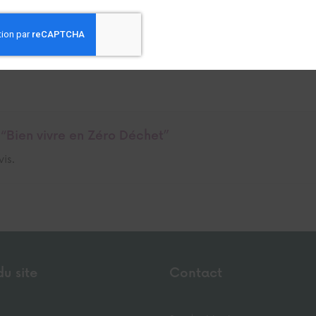
r “Bien vivre en Zéro Déchet”
is.
du site
Contact