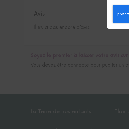
inscrire
Avis
Il n’y a pas encore d’avis.
Soyez le premier à laisser votre avis su
Vous devez être
connecté
pour publier un av
La Terre de nos enfants
Plan 