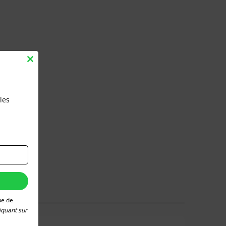
Close
this
module
les
ue de
iquant sur