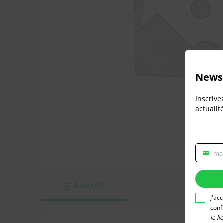
Newsl
Inscrive
actualit
ma
Veuillez
rensei
votre
Avis (0)
adress
email
J'ac
pour
conf
vous
le l