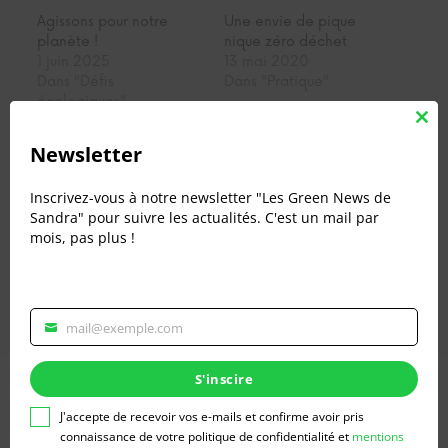
Agissons pour notre
Une envie de pique
planète !
nique zéro déchet
1 juin 2025
13 mai 2020
Dans "Défis
Dans "Pratique"
écologiques"
Clos
Zéro poubelle
this
Newsletter
individuelle, 100% tri !
mod
1 mars 2025
Dans "Défis
Inscrivez-vous à notre newsletter "Les Green News de
écologiques"
Sandra" pour suivre les actualités. C'est un mail par
mois, pas plus !
Rédigé par Sandra Marecaux le 1 septembre 2025.
mail@exemple.com
Veuillez
renseigner
votre
S'inscire
Laisser un commentaire
adresse
email
J'accepte de recevoir vos e-mails et confirme avoir pris
Vous devez
vous connecter
pour publier un
pour
connaissance de votre politique de confidentialité et
mentions