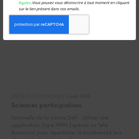
commentaire.
vous
légales
.
Vous pouvez vous désinscrire à tout moment en cliquant
inscrire
sur le lien présent dans nos emails.
D'AUTRES ARTICLES DE LA MÊME
CATÉGORIE
DÉFIS ÉCOLOGIQUES
1 août 2026
Sciences participatives
Sentinelle de la nature Défi : Utiliser une
application (type INPN Espèces ou Tela
Botanica) pour répertorier la biodiversité lors