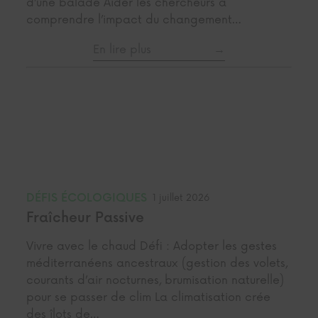
d’une balade Aider les chercheurs à
comprendre l’impact du changement…
En lire plus
DÉFIS ÉCOLOGIQUES
1 juillet 2026
Fraîcheur Passive
Vivre avec le chaud Défi : Adopter les gestes
méditerranéens ancestraux (gestion des volets,
courants d’air nocturnes, brumisation naturelle)
pour se passer de clim La climatisation crée
des îlots de…