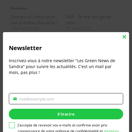
Similaire
Libérez vos idées pour
Défi : Je trie ma garde
une planète plus verte !
robe
1 février 2025
15 avril 2022
Dans "Défis
Dans "Défis
écologiques"
écologiques"
Clos
this
Newsletter
mod
Tous à vélo !
1 mai 2025
Inscrivez-vous à notre newsletter "Les Green News de
Dans "Défis
Sandra" pour suivre les actualités. C'est un mail par
écologiques"
mois, pas plus !
Rédigé par Clarisse Fauvet le 13 juillet 2023.
mail@exemple.com
Veuillez
renseigner
votre
S'inscire
Laisser un commentaire
adresse
email
J'accepte de recevoir vos e-mails et confirme avoir pris
Vous devez
vous connecter
pour publier un
pour
connaissance de votre politique de confidentialité et
mentions