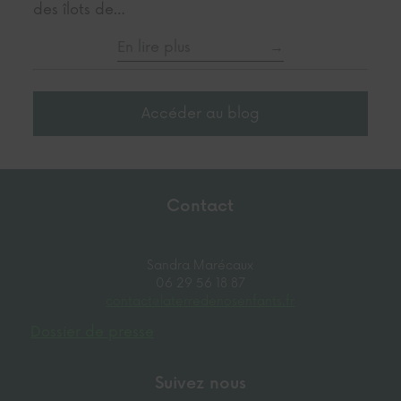
des îlots de…
En lire plus
Accéder au blog
Contact
Sandra Marécaux
06 29 56 18 87
contact@laterredenosenfants.fr
Dossier de presse
Suivez nous