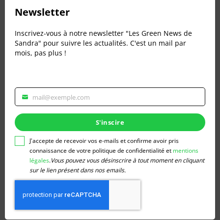
this
Newsletter
mod
DÉFIS ÉCOLOGIQUES
1 août 2026
Inscrivez-vous à notre newsletter "Les Green News de
Sciences participatives
Sandra" pour suivre les actualités. C'est un mail par
mois, pas plus !
Sentinelle de la nature Défi : Utiliser une
application (type INPN Espèces ou Tela
Botanica) pour répertorier la biodiversité lors
d’une balade Aider les chercheurs à
mail@exemple.com
Veuillez
comprendre l’impact du changement…
renseigner
votre
S'inscire
En lire plus
adresse
email
J'accepte de recevoir vos e-mails et confirme avoir pris
pour
connaissance de votre politique de confidentialité et
mentions
vous
légales
.
Vous pouvez vous désinscrire à tout moment en cliquant
inscrire
sur le lien présent dans nos emails.