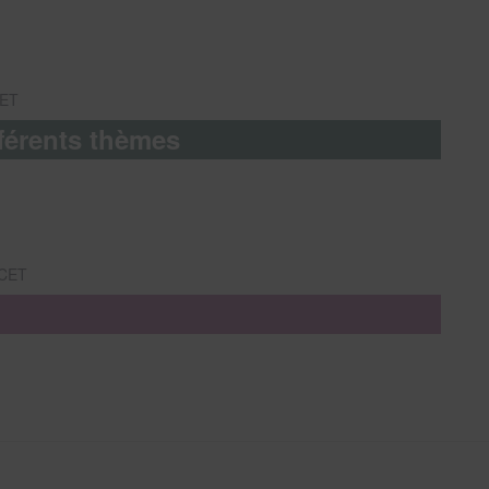
ET
férents thèmes
CET