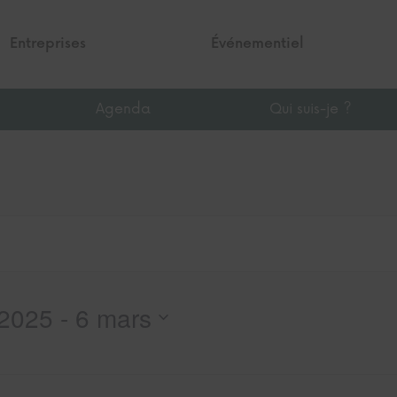
Entreprises
Événementiel
Agenda
Qui suis-je ?
 2025
 - 
6 mars