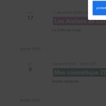
17 décembre 2025à11h00
-
17h00
MER
17
Les Ateliers de Lut
La Colle sur Loup
janvier 2026
9 janvierà13h00
-
16h00
CET
VEN
9
Mes cosmétique Z
Sophia Antipolis
février 2026