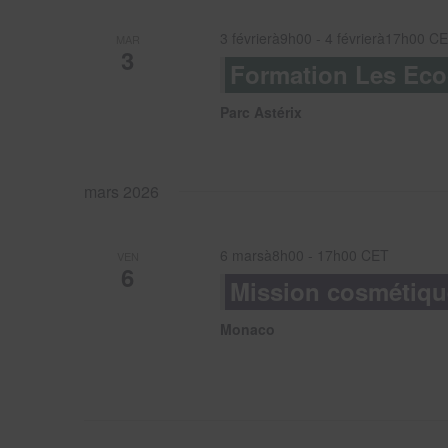
3 févrierà9h00
-
4 févrierà17h00
CE
MAR
3
Formation Les Eco
Parc Astérix
mars 2026
6 marsà8h00
-
17h00
CET
VEN
6
Mission cosmétiq
Monaco