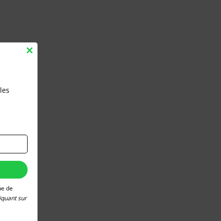
Close
this
module
les
ue de
iquant sur