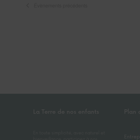
Évènements
précédents
La Terre de nos enfants
Plan 
En toute simplicité, avec naturel et
Entrep
bienveillance, participez à nos