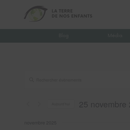
Blog
Média
Recherche
Saisir
et
mot-
navigation
clé.
de
Rechercher
vues
Évènements
25 novembre
Évènements
Aujourd’hui
par
mot-
Sélectionnez
clé.
une
novembre 2025
date.