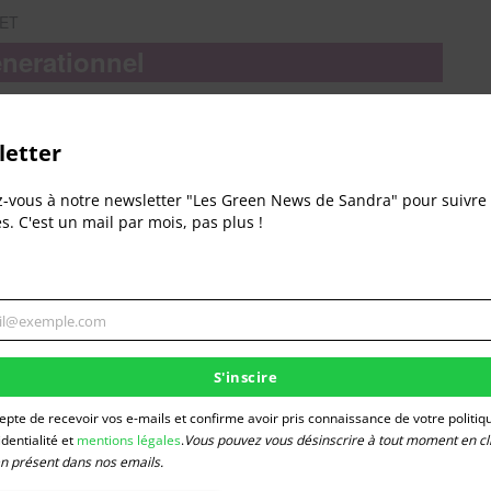
ET
enerationnel
etter
T
z-vous à notre newsletter "Les Green News de Sandra" pour suivre 
és. C'est un mail par mois, pas plus !
 Rouret
il@exemple.com
gner
CET
S'inscire
e
cepte de recevoir vos e-mails et confirme avoir pris connaissance de votre politiq
identialité et
mentions légales
.
Vous pouvez vous désinscrire à tout moment en cl
ien présent dans nos emails.