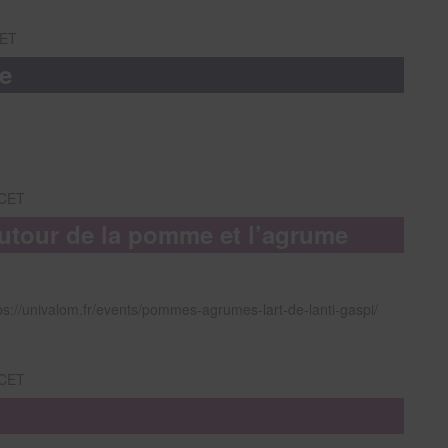
ET
e
CET
 autour de la pomme et l’agrume
https://univalom.fr/events/pommes-agrumes-lart-de-lanti-gaspi/
CET