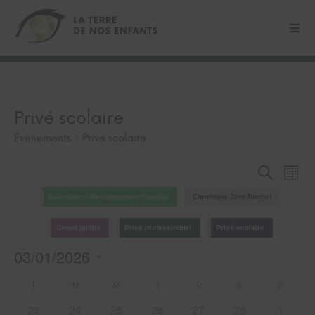
Privé scolaire
Évènements
Privé scolaire
Recherche
Navi
Recherch
Mois
et
de
navigation
vues
Calendrier Développement Durable
Chronique Zéro Déchet
de
Évè
vues
Grand public
Privé professionnel
Privé scolaire
Évènement
03/01/2026
Sélectionnez
Calendrier
L
M
M
J
V
S
D
une
de
date.
0
0
0
0
0
0
0
23
24
25
26
27
28
1
Évènements