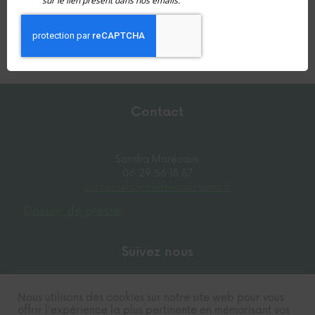
sur le lien présent dans nos emails.
Contact
Sandra Marécaux
06 29 56 18 87
contact@laterredenosenfants.fr
Dossier de presse
Suivez nous
Nous utilisons des cookies sur notre site web pour vous
offrir l'expérience la plus pertinente en mémorisant vos