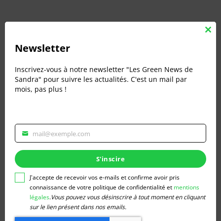
évènement,
évènement,
évènement,
évènement,
évènement,
évènement,
évènem
0
0
0
0
0
0
0
3
4
5
6
7
8
9
évènement,
évènement,
évènement,
évènement,
évènement,
évènement,
évènem
Clos
this
Newsletter
mod
0
0
0
0
0
0
0
10
11
12
13
14
15
16
évènement,
évènement,
évènement,
évènement,
évènement,
évènement,
évèneme
Inscrivez-vous à notre newsletter "Les Green News de
Sandra" pour suivre les actualités. C'est un mail par
0
0
0
0
0
1
0
17
18
19
20
21
22
23
mois, pas plus !
évènement,
évènement,
évènement,
évènement,
évènement,
évènement,
évèneme
1
1
1
0
0
0
1
24
25
26
27
28
29
30
évènement,
évènement,
évènement,
évènement,
évènement,
évènement,
évèneme
mail@exemple.com
Veuillez
renseigner
Oct
Ce mois-ci
Déc
votre
S'inscire
adresse
email
J'accepte de recevoir vos e-mails et confirme avoir pris
S’abonner au calendrier
pour
connaissance de votre politique de confidentialité et
mentions
vous
légales
.
Vous pouvez vous désinscrire à tout moment en cliquant
inscrire
sur le lien présent dans nos emails.