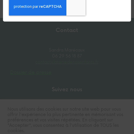
Contact
Sandra Marécaux
06 29 56 18 87
contact@laterredenosenfants.fr
Dossier de presse
Suivez nous
Nous utilisons des cookies sur notre site web pour vous
offrir l'expérience la plus pertinente en mémorisant vos
préférences et vos visites répétées. En cliquant sur
"Accepter", vous consentez à l'utilisation de TOUS les
cookies.