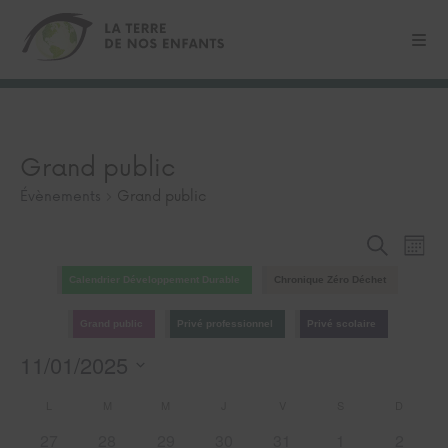
Grand public
Évènements
Grand public
Recherche
Navi
Recherch
Mois
et
de
navigation
vues
Calendrier Développement Durable
Chronique Zéro Déchet
de
Évè
vues
Grand public
Privé professionnel
Privé scolaire
Évènement
11/01/2025
Sélectionnez
Calendrier
L
M
M
J
V
S
D
une
de
date.
0
0
0
0
0
0
0
27
28
29
30
31
1
2
Évènements