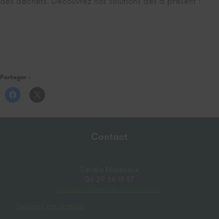
des déchets.
Découvrez nos solutions
dès à présent !
Partager :
Contact
Sandra Marécaux
06 29 56 18 87
contact@laterredenosenfants.fr
Dossier de presse