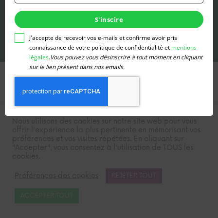
renseigner
votre
S'inscire
adresse
email
J'accepte de recevoir vos e-mails et confirme avoir pris
pour
connaissance de votre politique de confidentialité et
mentions
vous
légales
.
Vous pouvez vous désinscrire à tout moment en cliquant
inscrire
sur le lien présent dans nos emails.
© 2026 La Terre de
Site réalisé par
Sainte-Beuve
nos enfants
Jean-Baptiste
CGU
CGV
Mentions légales
Nous utilisons des cookies sur notre site web pour vous
offrir l'expérience la plus pertinente en mémorisant vos
préférences et vos visites répétées. En cliquant sur
"Accepter", vous consentez à l'utilisation de TOUS les
cookies.
Préférences des cookies
REJETER TOUT
ACCEPTER TOUT