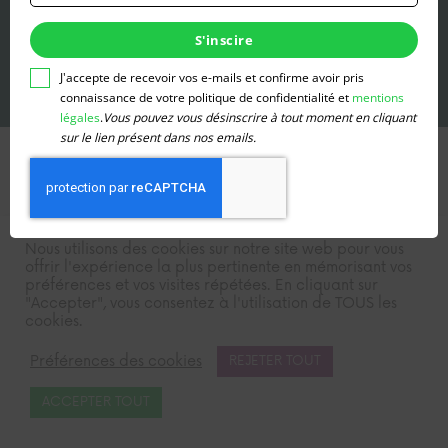
renseigner
votre
S'inscire
adresse
email
J'accepte de recevoir vos e-mails et confirme avoir pris
pour
connaissance de votre politique de confidentialité et
mentions
vous
légales
.
Vous pouvez vous désinscrire à tout moment en cliquant
inscrire
sur le lien présent dans nos emails.
© 2026 La Terre de
Site réalisé par
Sainte-Beuve
nos enfants
Jean-Baptiste
CGU
CGV
Mentions légales
Nous utilisons des cookies sur notre site web pour vous
offrir l'expérience la plus pertinente en mémorisant vos
préférences et vos visites répétées. En cliquant sur
"Accepter", vous consentez à l'utilisation de TOUS les
cookies.
Préférences des cookies
REJETER TOUT
ACCEPTER TOUT