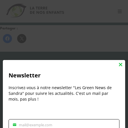
Partager :
Contact
Clos
this
Newsletter
mod
Sandra Marécaux
Inscrivez-vous à notre newsletter "Les Green News de
06 29 56 18 87
Sandra" pour suivre les actualités. C'est un mail par
contact@laterredenosenfants.fr
mois, pas plus !
Dossier de presse
Suivez nous
mail@exemple.com
Veuillez