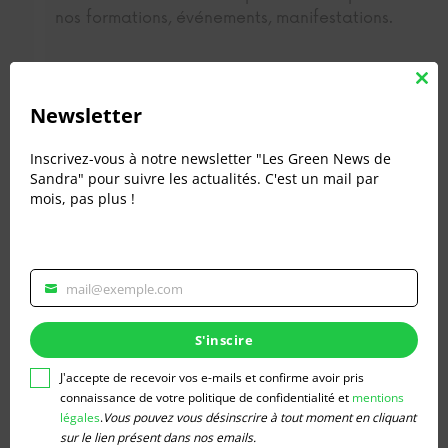
nos formations, événements, manifestations.
Clos
this
Newsletter
mod
PARTENARIAT/ AFFILIATION
Inscrivez-vous à notre newsletter "Les Green News de
Sandra" pour suivre les actualités. C'est un mail par
mois, pas plus !
Envie d’apparaitre dans un article
sponsorisé?
mail@exemple.com
Veuillez
renseigner
votre
S'inscire
adresse
RÉCLAMATION/ AUTRES
email
J'accepte de recevoir vos e-mails et confirme avoir pris
pour
connaissance de votre politique de confidentialité et
mentions
vous
légales
.
Vous pouvez vous désinscrire à tout moment en cliquant
Une question ? Un conseil ? Nous sommes
inscrire
sur le lien présent dans nos emails.
à votre disposition.