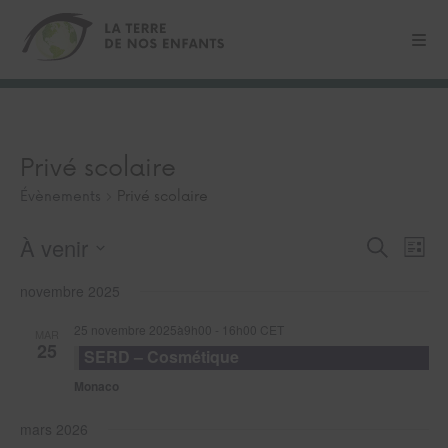
Privé scolaire
Évènements
Privé scolaire
À venir
Recherche
Navi
Recherch
Liste
et
de
Sélectionnez
navigation
vues
novembre 2025
une
de
Évè
date.
vues
25 novembre 2025à9h00
-
16h00
CET
MAR
Évènement
25
SERD – Cosmétique
Monaco
mars 2026