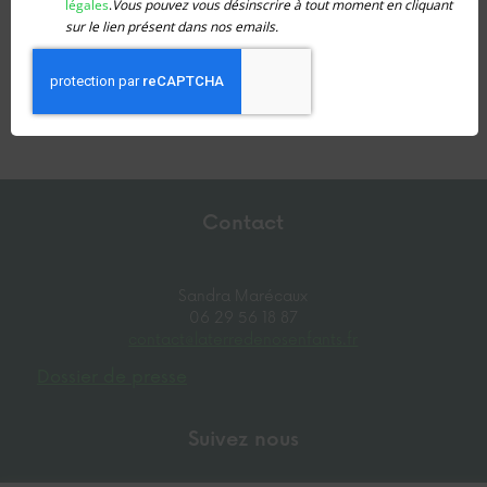
vous
légales
.
Vous pouvez vous désinscrire à tout moment en cliquant
inscrire
sur le lien présent dans nos emails.
S’abonner au calendrier
Contact
Sandra Marécaux
06 29 56 18 87
contact@laterredenosenfants.fr
Dossier de presse
Suivez nous