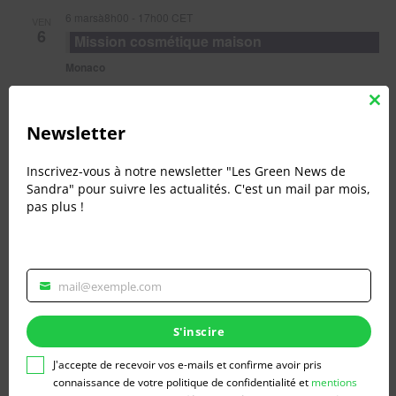
6 marsà8h00
-
17h00
CET
VEN
6
Mission cosmétique maison
Monaco
31 marsà8h00
-
11h30
CEST
Clo
MAR
31
this
Newsletter
Animation Scolaire autour du Compost –
mod
Tous au Compost !
Inscrivez-vous à notre newsletter "Les Green News de
Castellane
Sandra" pour suivre les actualités. C'est un mail par mois,
pas plus !
31 marsà13h30
-
16h30
CEST
MAR
31
Animation Scolaire autour du Compost –
Tous au Compost !
mail@exemple.com
Annot
Veuillez
renseigner
votre
S'inscire
adresse
Évènements
Aujourd’hui
suivants
email
Évènements
précédents
J'accepte de recevoir vos e-mails et confirme avoir pris
pour
connaissance de votre politique de confidentialité et
mentions