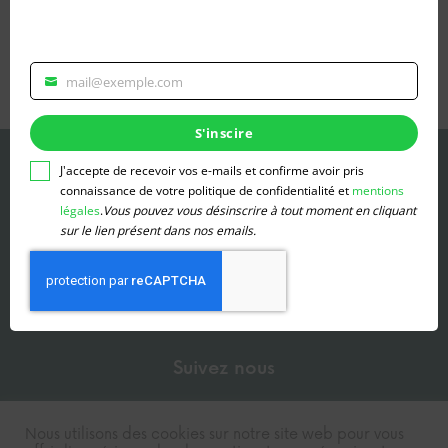
mail@exemple.com
Veuillez
renseigner
votre
S'inscire
adresse
Contact
email
J'accepte de recevoir vos e-mails et confirme avoir pris
pour
connaissance de votre politique de confidentialité et
mentions
vous
légales
.
Vous pouvez vous désinscrire à tout moment en cliquant
inscrire
sur le lien présent dans nos emails.
Sandra Marécaux
06 29 56 18 87
contact@laterredenosenfants.fr
Dossier de presse
Suivez nous
Nous utilisons des cookies sur notre site web pour vous